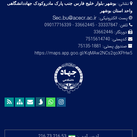
نشانی:
بوشهر-بلوار خلیج فارس­ جنب ­پارک مادروکودک جهاددانشگاهی
واحد استان بوشهر
پست الکترونیکی:
تلفن:
33337847 - 33662445 - 09017716339
دورنگار:
33662446
کدپستی:
7515614740
صندوق پستی:
1881-75135
https://maps.app.goo.gl/KqMAw2NCs2qoXPHw5
آدرس آی‌پی:
216.73.216.53