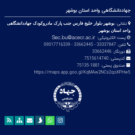
جهاددانشگاهی واحد استان بوشهر
نشانی:
بوشهر-بلوار خلیج فارس­ جنب ­پارک مادروکودک جهاددانشگاهی
واحد استان بوشهر
پست الکترونیکی:
تلفن:
33337847 - 33662445 - 09017716339
دورنگار:
33662446
کدپستی:
7515614740
صندوق پستی:
1881-75135
https://maps.app.goo.gl/KqMAw2NCs2qoXPHw5