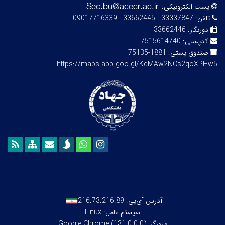
پست الکترونیکی:
تلفن:
33337847 - 33662445 - 09017716339
دورنگار:
33662446
کدپستی:
7515614740
صندوق پستی:
1881-75135
https://maps.app.goo.gl/KqMAw2NCs2qoXPHw5
آدرس آی‌پی:
216.73.216.89
سیستم عامل: Linux
مرورگر: Google Chrome (131.0.0.0)