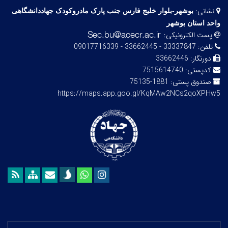
نشانی:
بوشهر-بلوار خلیج فارس­ جنب ­پارک مادروکودک جهاددانشگاهی
واحد استان بوشهر
پست الکترونیکی:
تلفن:
33337847 - 33662445 - 09017716339
دورنگار:
33662446
کدپستی:
7515614740
صندوق پستی:
1881-75135
https://maps.app.goo.gl/KqMAw2NCs2qoXPHw5